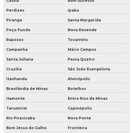
Cássia
Bom Sucesso
Perdizes
Ipaba
Piranga
Santa Margarida
Poço Fundo
Nova Resende
Raposos
Tocantins
Campanha
Mário Campos
Santa Juliana
Passa Quatro
Cruzília
São João Evangelista
Itanhandu
Alvinópolis
Brasilândia de Minas
Botelhos
Itamonte
Entre Rios de Minas
Tarumirim
Capinópolis
Rio Piracicaba
Nova Ponte
Bom Jesus do Galho
Fronteira