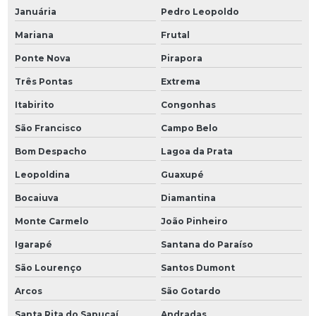
Januária
Pedro Leopoldo
Mariana
Frutal
Ponte Nova
Pirapora
Três Pontas
Extrema
Itabirito
Congonhas
São Francisco
Campo Belo
Bom Despacho
Lagoa da Prata
Leopoldina
Guaxupé
Bocaiuva
Diamantina
Monte Carmelo
João Pinheiro
Igarapé
Santana do Paraíso
São Lourenço
Santos Dumont
Arcos
São Gotardo
Santa Rita do Sapucaí
Andradas