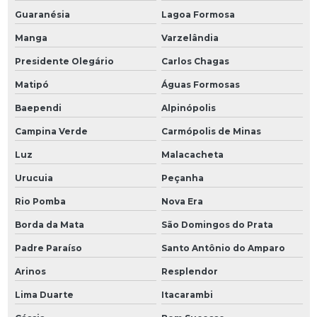
Guaranésia
Lagoa Formosa
Manga
Varzelândia
Presidente Olegário
Carlos Chagas
Matipó
Águas Formosas
Baependi
Alpinópolis
Campina Verde
Carmópolis de Minas
Luz
Malacacheta
Urucuia
Peçanha
Rio Pomba
Nova Era
Borda da Mata
São Domingos do Prata
Padre Paraíso
Santo Antônio do Amparo
Arinos
Resplendor
Lima Duarte
Itacarambi