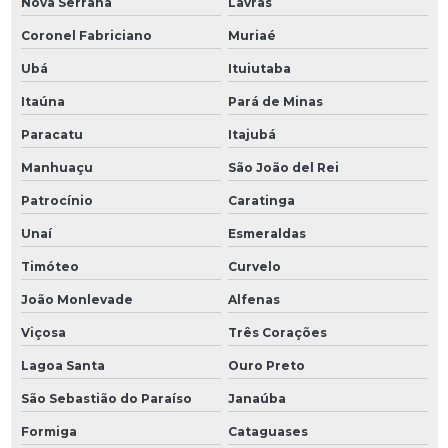
Nova Serrana
Lavras
Coronel Fabriciano
Muriaé
Ubá
Ituiutaba
Itaúna
Pará de Minas
Paracatu
Itajubá
Manhuaçu
São João del Rei
Patrocínio
Caratinga
Unaí
Esmeraldas
Timóteo
Curvelo
João Monlevade
Alfenas
Viçosa
Três Corações
Lagoa Santa
Ouro Preto
São Sebastião do Paraíso
Janaúba
Formiga
Cataguases