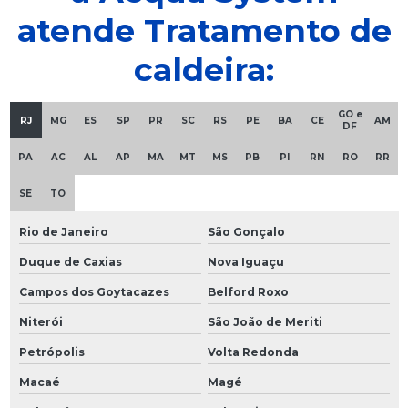
atende Tratamento de
caldeira:
GO e
RJ
MG
ES
SP
PR
SC
RS
PE
BA
CE
AM
DF
PA
AC
AL
AP
MA
MT
MS
PB
PI
RN
RO
RR
SE
TO
Rio de Janeiro
São Gonçalo
Duque de Caxias
Nova Iguaçu
Campos dos Goytacazes
Belford Roxo
Niterói
São João de Meriti
Petrópolis
Volta Redonda
Macaé
Magé