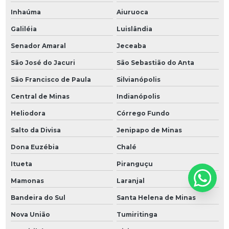
Inhaúma
Aiuruoca
Galiléia
Luislândia
Senador Amaral
Jeceaba
São José do Jacuri
São Sebastião do Anta
São Francisco de Paula
Silvianópolis
Central de Minas
Indianópolis
Heliodora
Córrego Fundo
Salto da Divisa
Jenipapo de Minas
Dona Euzébia
Chalé
Itueta
Piranguçu
Mamonas
Laranjal
Bandeira do Sul
Santa Helena de Minas
Nova União
Tumiritinga