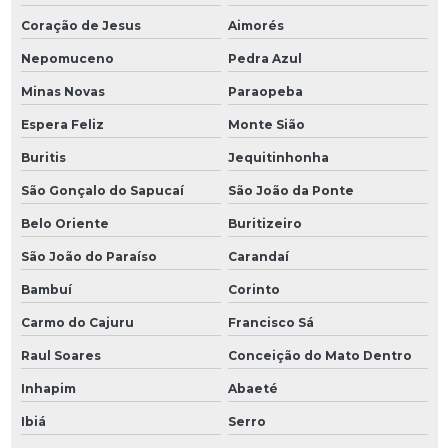
Coração de Jesus
Aimorés
Nepomuceno
Pedra Azul
Minas Novas
Paraopeba
Espera Feliz
Monte Sião
Buritis
Jequitinhonha
São Gonçalo do Sapucaí
São João da Ponte
Belo Oriente
Buritizeiro
São João do Paraíso
Carandaí
Bambuí
Corinto
Carmo do Cajuru
Francisco Sá
Raul Soares
Conceição do Mato Dentro
Inhapim
Abaeté
Ibiá
Serro