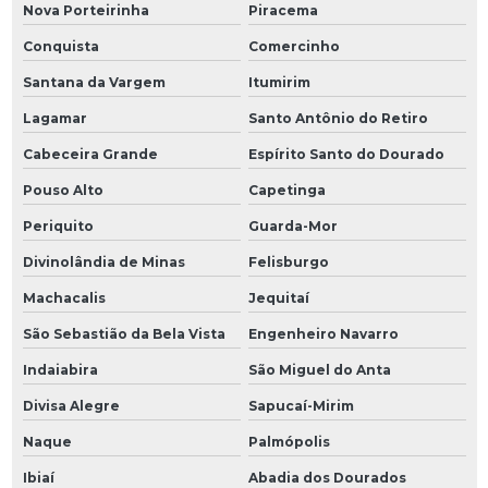
Nova Porteirinha
Piracema
Conquista
Comercinho
Santana da Vargem
Itumirim
Lagamar
Santo Antônio do Retiro
Cabeceira Grande
Espírito Santo do Dourado
Pouso Alto
Capetinga
Periquito
Guarda-Mor
Divinolândia de Minas
Felisburgo
Machacalis
Jequitaí
São Sebastião da Bela Vista
Engenheiro Navarro
Indaiabira
São Miguel do Anta
Divisa Alegre
Sapucaí-Mirim
Naque
Palmópolis
Ibiaí
Abadia dos Dourados