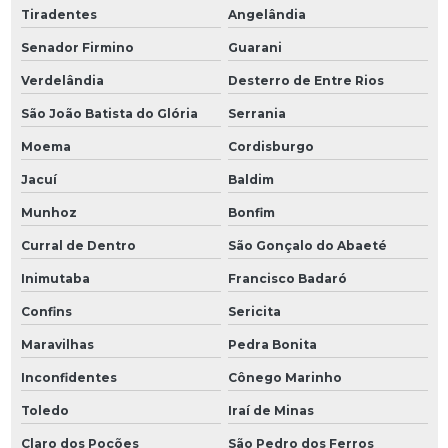
Tiradentes
Angelândia
Senador Firmino
Guarani
Verdelândia
Desterro de Entre Rios
São João Batista do Glória
Serrania
Moema
Cordisburgo
Jacuí
Baldim
Munhoz
Bonfim
Curral de Dentro
São Gonçalo do Abaeté
Inimutaba
Francisco Badaró
Confins
Sericita
Maravilhas
Pedra Bonita
Inconfidentes
Cônego Marinho
Toledo
Iraí de Minas
Claro dos Poções
São Pedro dos Ferros