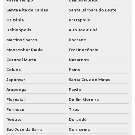
Passa Tempo
Campo Florido
Santa Rita de Caldas
Santa Bárbara do Leste
Orizânia
Pratápolis
Delfinópolis
Alto Jequitibá
Martins Soares
Pocrane
Monsenhor Paulo
Frei Inocêncio
Coronel Murta
Nazareno
Coluna
Pains
Japonvar
Santa Cruz de Minas
Araponga
Pavão
Florestal
Delfim Moreira
Formoso
Tiros
Reduto
Durandé
São José da Barra
Guiricema