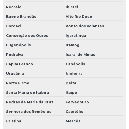
Recreio
Ibiraci
Bueno Brandão
Alto Rio Doce
Coroaci
Ponto dos Volantes
Conceição dos Ouros
Igaratinga
Eugenópolis
Itamogi
Pedralva
Icaraí de Minas
Capim Branco
Canápolis
Urucânia
Ninheira
Porto Firme
Delta
Santa Maria de Itabira
Itaipé
Pedras de Maria da Cruz
Fervedouro
Senhora dos Remédios
Capitólio
Cristina
Mercês