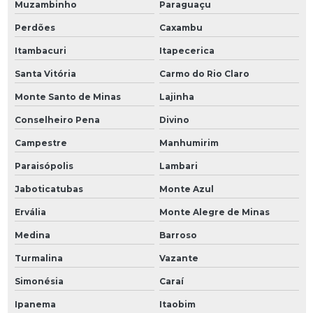
Muzambinho
Paraguaçu
Perdões
Caxambu
Itambacuri
Itapecerica
Santa Vitória
Carmo do Rio Claro
Monte Santo de Minas
Lajinha
Conselheiro Pena
Divino
Campestre
Manhumirim
Paraisópolis
Lambari
Jaboticatubas
Monte Azul
Ervália
Monte Alegre de Minas
Medina
Barroso
Turmalina
Vazante
Simonésia
Caraí
Ipanema
Itaobim