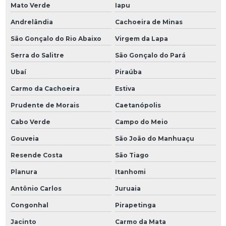
Mato Verde
Iapu
Andrelândia
Cachoeira de Minas
São Gonçalo do Rio Abaixo
Virgem da Lapa
Serra do Salitre
São Gonçalo do Pará
Ubaí
Piraúba
Carmo da Cachoeira
Estiva
Prudente de Morais
Caetanópolis
Cabo Verde
Campo do Meio
Gouveia
São João do Manhuaçu
Resende Costa
São Tiago
Planura
Itanhomi
Antônio Carlos
Juruaia
Congonhal
Pirapetinga
Jacinto
Carmo da Mata