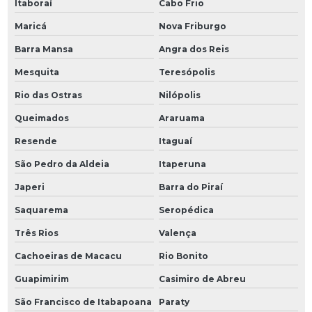
Itaboraí
Cabo Frio
Maricá
Nova Friburgo
Barra Mansa
Angra dos Reis
Mesquita
Teresópolis
Rio das Ostras
Nilópolis
Queimados
Araruama
Resende
Itaguaí
São Pedro da Aldeia
Itaperuna
Japeri
Barra do Piraí
Saquarema
Seropédica
Três Rios
Valença
Cachoeiras de Macacu
Rio Bonito
Guapimirim
Casimiro de Abreu
São Francisco de Itabapoana
Paraty