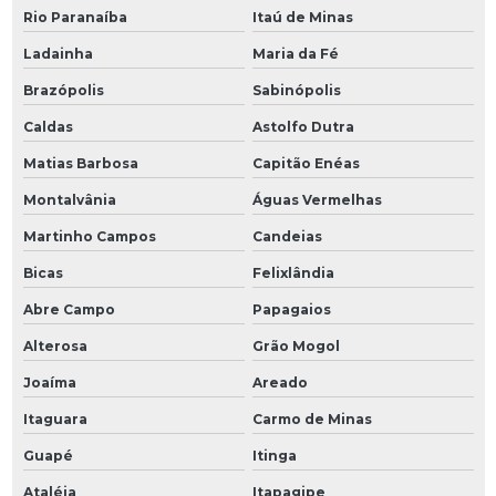
Rio Paranaíba
Itaú de Minas
Ladainha
Maria da Fé
Brazópolis
Sabinópolis
Caldas
Astolfo Dutra
Matias Barbosa
Capitão Enéas
Montalvânia
Águas Vermelhas
Martinho Campos
Candeias
Bicas
Felixlândia
Abre Campo
Papagaios
Alterosa
Grão Mogol
Joaíma
Areado
Itaguara
Carmo de Minas
Guapé
Itinga
Ataléia
Itapagipe