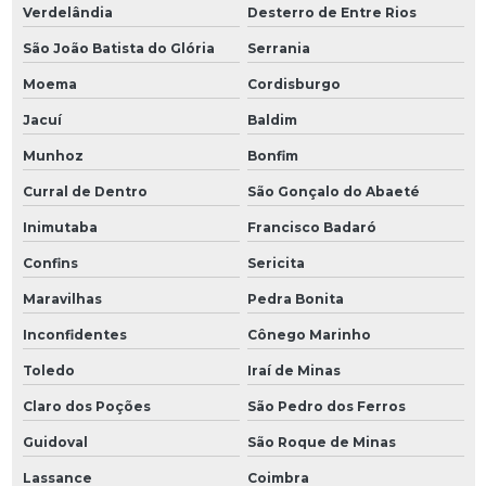
Verdelândia
Desterro de Entre Rios
São João Batista do Glória
Serrania
Moema
Cordisburgo
Jacuí
Baldim
Munhoz
Bonfim
Curral de Dentro
São Gonçalo do Abaeté
Inimutaba
Francisco Badaró
Confins
Sericita
Maravilhas
Pedra Bonita
Inconfidentes
Cônego Marinho
Toledo
Iraí de Minas
Claro dos Poções
São Pedro dos Ferros
Guidoval
São Roque de Minas
Lassance
Coimbra