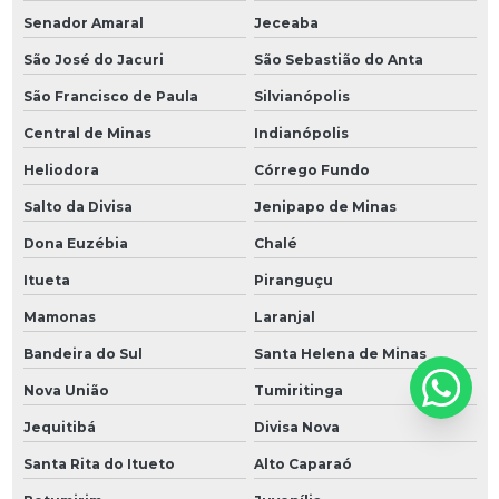
Senador Amaral
Jeceaba
São José do Jacuri
São Sebastião do Anta
São Francisco de Paula
Silvianópolis
Central de Minas
Indianópolis
Heliodora
Córrego Fundo
Salto da Divisa
Jenipapo de Minas
Dona Euzébia
Chalé
Itueta
Piranguçu
Mamonas
Laranjal
Bandeira do Sul
Santa Helena de Minas
Nova União
Tumiritinga
Jequitibá
Divisa Nova
Santa Rita do Itueto
Alto Caparaó