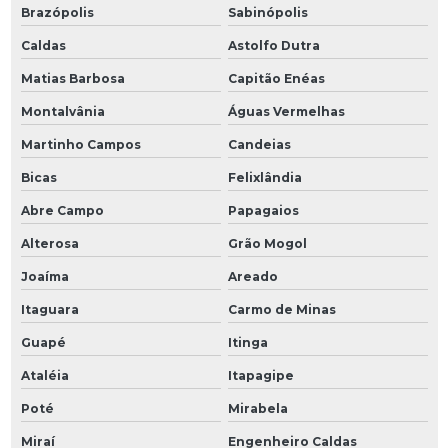
Brazópolis
Sabinópolis
Caldas
Astolfo Dutra
Matias Barbosa
Capitão Enéas
Montalvânia
Águas Vermelhas
Martinho Campos
Candeias
Bicas
Felixlândia
Abre Campo
Papagaios
Alterosa
Grão Mogol
Joaíma
Areado
Itaguara
Carmo de Minas
Guapé
Itinga
Ataléia
Itapagipe
Poté
Mirabela
Miraí
Engenheiro Caldas