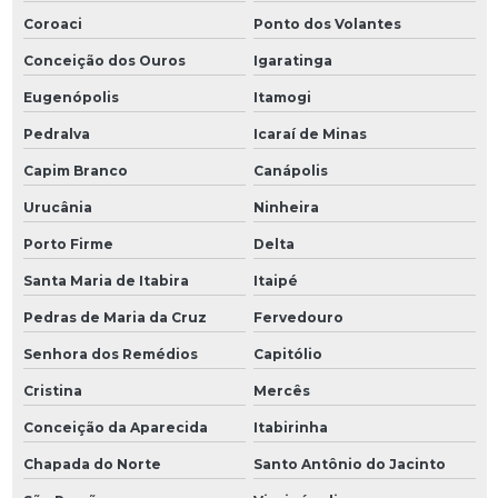
Coroaci
Ponto dos Volantes
Conceição dos Ouros
Igaratinga
Eugenópolis
Itamogi
Pedralva
Icaraí de Minas
Capim Branco
Canápolis
Urucânia
Ninheira
Porto Firme
Delta
Santa Maria de Itabira
Itaipé
Pedras de Maria da Cruz
Fervedouro
Senhora dos Remédios
Capitólio
Cristina
Mercês
Conceição da Aparecida
Itabirinha
Chapada do Norte
Santo Antônio do Jacinto