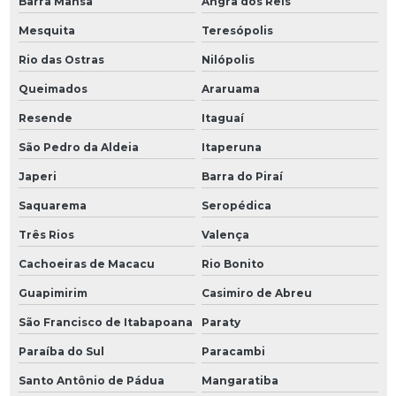
Barra Mansa
Angra dos Reis
Mesquita
Teresópolis
Rio das Ostras
Nilópolis
Queimados
Araruama
Resende
Itaguaí
São Pedro da Aldeia
Itaperuna
Japeri
Barra do Piraí
Saquarema
Seropédica
Três Rios
Valença
Cachoeiras de Macacu
Rio Bonito
Guapimirim
Casimiro de Abreu
São Francisco de Itabapoana
Paraty
Paraíba do Sul
Paracambi
Santo Antônio de Pádua
Mangaratiba