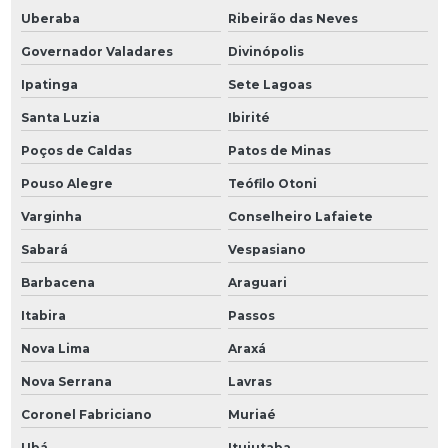
Uberaba
Ribeirão das Neves
Governador Valadares
Divinópolis
Ipatinga
Sete Lagoas
Santa Luzia
Ibirité
Poços de Caldas
Patos de Minas
Pouso Alegre
Teófilo Otoni
Varginha
Conselheiro Lafaiete
Sabará
Vespasiano
Barbacena
Araguari
Itabira
Passos
Nova Lima
Araxá
Nova Serrana
Lavras
Coronel Fabriciano
Muriaé
Ubá
Ituiutaba