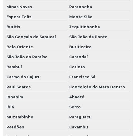
Minas Novas
Paraopeba
Espera Feliz
Monte Sião
Buritis
Jequitinhonha
São Gonçalo do Sapucaí
São João da Ponte
Belo Oriente
Buritizeiro
São João do Paraíso
Carandaí
Bambuí
Corinto
Carmo do Cajuru
Francisco Sá
Raul Soares
Conceição do Mato Dentro
Inhapim
Abaeté
Ibiá
Serro
Muzambinho
Paraguaçu
Perdões
Caxambu