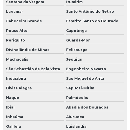
Santana da Vargem
Itumirim
Lagamar
Santo Antônio do Retiro
Cabeceira Grande
Espírito Santo do Dourado
Pouso Alto
Capetinga
Periquito
Guarda-Mor
Divinolândia de Minas
Felisburgo
Machacalis
Jequitaí
São Sebastião da Bela Vista
Engenheiro Navarro
Indaiabira
São Miguel do Anta
Divisa Alegre
Sapucaí-Mirim
Naque
Palmópolis
Ibiaí
Abadia dos Dourados
Inhaúma
Aiuruoca
Galiléia
Luislândia