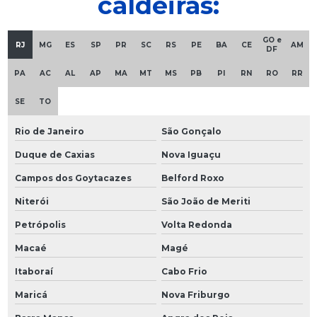
caldeiras:
GO e
RJ
MG
ES
SP
PR
SC
RS
PE
BA
CE
AM
DF
PA
AC
AL
AP
MA
MT
MS
PB
PI
RN
RO
RR
SE
TO
Rio de Janeiro
São Gonçalo
Duque de Caxias
Nova Iguaçu
Campos dos Goytacazes
Belford Roxo
Niterói
São João de Meriti
Petrópolis
Volta Redonda
Macaé
Magé
Itaboraí
Cabo Frio
Maricá
Nova Friburgo