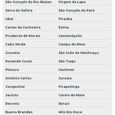
São Gonçalo do Rio Abaixo
Virgem da Lapa
Serra do Salitre
São Gonçalo do Pará
Ubaí
Piraúba
Carmo da Cachoeira
Estiva
Prudente de Morais
Caetanópolis
Cabo Verde
Campo do Meio
Gouveia
São João do Manhuaçu
Resende Costa
São Tiago
Planura
Itanhomi
Antônio Carlos
Juruaia
Congonhal
Pirapetinga
Jacinto
Carmo da Mata
Recreio
Ibiraci
Bueno Brandão
Alto Rio Doce