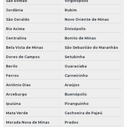
São Romão
Virginópolis
Jordânia
Rubim
São Geraldo
Novo Oriente de Minas
Rio Acima
Divisópolis
Centralina
Bonito de Minas
Bela Vista de Minas
São Sebastião do Maranhão
Dores de Campos
Setubinha
Berilo
Guaraciaba
Ferros
Carneirinho
Antônio Dias
Araújos
Arceburgo
Buenópolis
Ipuiúna
Piranguinho
Mata Verde
Cachoeira de Pajeú
Morada Nova de Minas
Prados