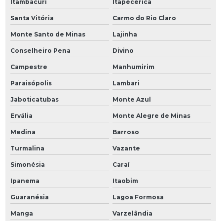
Itambacuri
Itapecerica
Santa Vitória
Carmo do Rio Claro
Monte Santo de Minas
Lajinha
Conselheiro Pena
Divino
Campestre
Manhumirim
Paraisópolis
Lambari
Jaboticatubas
Monte Azul
Ervália
Monte Alegre de Minas
Medina
Barroso
Turmalina
Vazante
Simonésia
Caraí
Ipanema
Itaobim
Guaranésia
Lagoa Formosa
Manga
Varzelândia