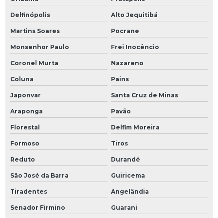
Delfinópolis
Alto Jequitibá
Martins Soares
Pocrane
Monsenhor Paulo
Frei Inocêncio
Coronel Murta
Nazareno
Coluna
Pains
Japonvar
Santa Cruz de Minas
Araponga
Pavão
Florestal
Delfim Moreira
Formoso
Tiros
Reduto
Durandé
São José da Barra
Guiricema
Tiradentes
Angelândia
Senador Firmino
Guarani